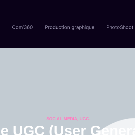
Com’360
Production graphique
PhotoShoot
SOCIAL MEDIA
,
UGC
le UGC (User Gener