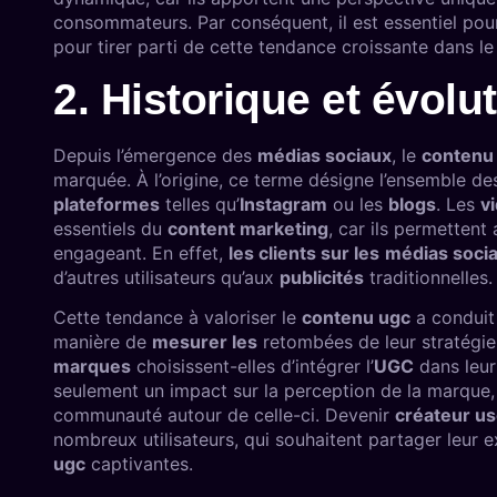
consommateurs. Par conséquent, il est essentiel po
pour tirer parti de cette tendance croissante dans 
2. Historique et évol
Depuis l’émergence des
médias sociaux
, le
contenu 
marquée. À l’origine, ce terme désigne l’ensemble d
plateformes
telles qu’
Instagram
ou les
blogs
. Les
v
essentiels du
content marketing
, car ils permetten
engageant. En effet,
les clients sur les
médias soci
d’autres utilisateurs qu’aux
publicités
traditionnelles.
Cette tendance à valoriser le
contenu ugc
a conduit
manière de
mesurer les
retombées de leur stratégi
marques
choisissent-elles d’intégrer l’
UGC
dans leur
seulement un impact sur la perception de la marque, 
communauté autour de celle-ci. Devenir
créateur u
nombreux utilisateurs, qui souhaitent partager leur e
ugc
captivantes.