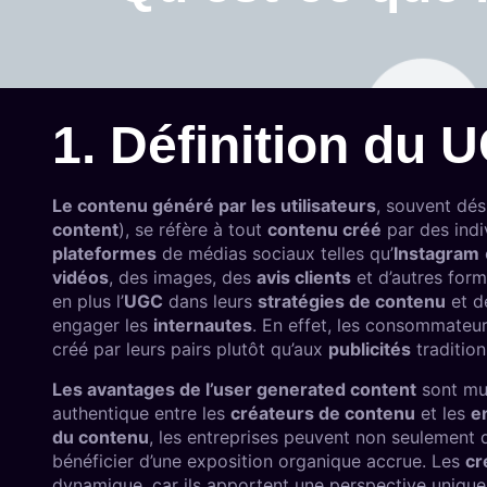
1. Définition du 
Le contenu généré par les utilisateurs
, souvent dé
content
), se réfère à tout
contenu créé
par des ind
plateformes
de médias sociaux telles qu’
Instagram
vidéos
, des images, des
avis clients
et d’autres form
en plus l’
UGC
dans leurs
stratégies de contenu
et 
engager les
internautes
. En effet, les consommateu
créé par leurs pairs plutôt qu’aux
publicités
tradition
Les avantages de l’user generated content
sont mul
authentique entre les
créateurs de contenu
et les
e
du contenu
, les entreprises peuvent non seulement 
bénéficier d’une exposition organique accrue. Les
cr
dynamique, car ils apportent une perspective unique 