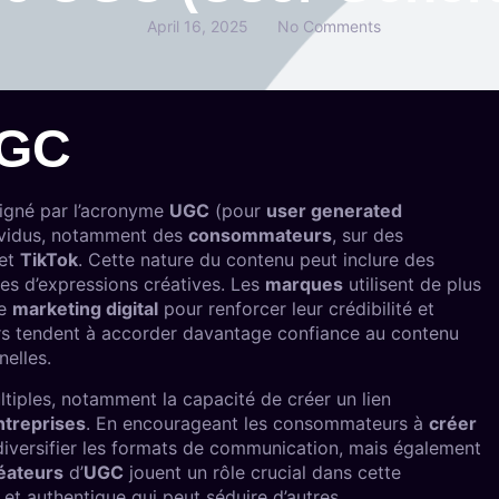
April 16, 2025
No Comments
UGC
signé par l’acronyme
UGC
(pour
user generated
ividus, notamment des
consommateurs
, sur des
et
TikTok
. Cette nature du contenu peut inclure des
es d’expressions créatives. Les
marques
utilisent de plus
de
marketing digital
pour renforcer leur crédibilité et
rs tendent à accorder davantage confiance au contenu
nelles.
tiples, notamment la capacité de créer un lien
ntreprises
. En encourageant les consommateurs à
créer
diversifier les formats de communication, mais également
éateurs
d’
UGC
jouent un rôle crucial dans cette
et authentique qui peut séduire d’autres