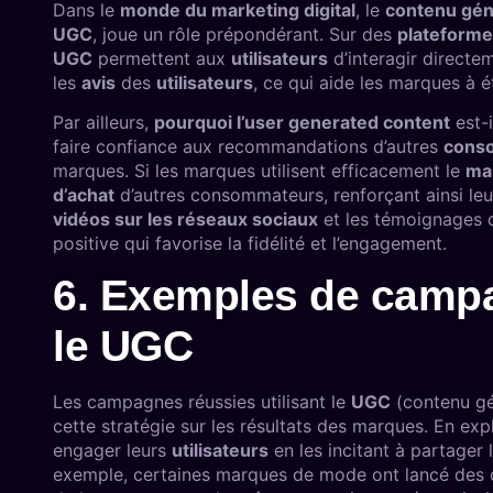
Dans le
monde du marketing digital
, le
contenu gé
UGC
, joue un rôle prépondérant. Sur des
plateform
UGC
permettent aux
utilisateurs
d’interagir direct
les
avis
des
utilisateurs
, ce qui aide les marques à 
Par ailleurs,
pourquoi l’user generated content
est-i
faire confiance aux recommandations d’autres
cons
marques. Si les marques utilisent efficacement le
ma
d’achat
d’autres consommateurs, renforçant ainsi leu
vidéos sur les réseaux sociaux
et les témoignages 
positive qui favorise la fidélité et l’engagement.
6. Exemples de campa
le UGC
Les campagnes réussies utilisant le
UGC
(contenu géné
cette stratégie sur les résultats des marques. En exp
engager leurs
utilisateurs
en les incitant à partager 
exemple, certaines marques de mode ont lancé des co