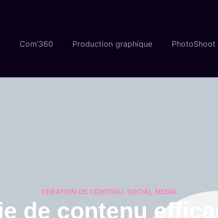
Com’360
Production graphique
PhotoShoot
CRÉATION DE CONTENU
,
SOCIAL MEDIA
e de contenu effica