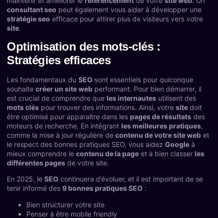
maintenir et améliorer le
référencement
de votre
site web
. Un
consultant seo
peut également vous aider à développer une
stratégie seo
efficace pour attirer plus de visiteurs vers votre
site
.
Optimisation des mots-clés :
Stratégies efficaces
Les fondamentaux du
SEO
sont essentiels pour quiconque
souhaite
créer un site web
performant. Pour bien démarrer, il
est crucial de comprendre que
les internautes
utilisent des
mots clés
pour trouver des informations. Ainsi, votre
site
doit
être optimisé pour apparaître dans les
pages de résultats
des
moteurs de recherche. En intégrant
les meilleures pratiques
,
comme la mise à jour régulière de
contenu de votre site web
et
le respect des bonnes pratiques SEO, vous aidez
Google
à
mieux comprendre le
contenu de la page
et à bien classer
les
différentes pages
de votre site.
En 2025, le
SEO
continuera d’évoluer, et il est important de se
tenir informé des
9 bonnes pratiques SEO
:
Bien structurer votre site
Penser à être mobile friendly